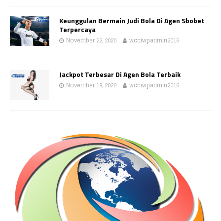
Keunggulan Bermain Judi Bola Di Agen Sbobet
Terpercaya
November 22, 2020
wcciwpadmin2016
Jackpot Terbesar Di Agen Bola Terbaik
November 19, 2020
wcciwpadmin2016