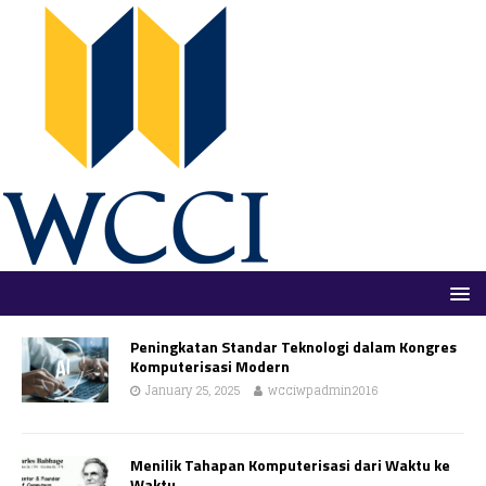
Peningkatan Standar Teknologi dalam Kongres
Komputerisasi Modern
January 25, 2025
wcciwpadmin2016
Menilik Tahapan Komputerisasi dari Waktu ke
Waktu